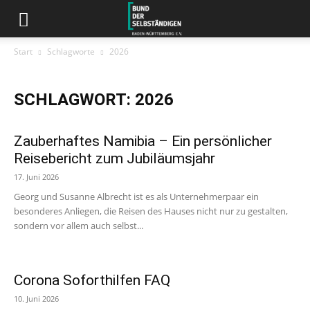
Start
Schlagworte
2026
SCHLAGWORT: 2026
Zauberhaftes Namibia – Ein persönlicher
Reisebericht zum Jubiläumsjahr
17. Juni 2026
Georg und Susanne Albrecht ist es als Unternehmerpaar ein
besonderes Anliegen, die Reisen des Hauses nicht nur zu gestalten,
sondern vor allem auch selbst...
Corona Soforthilfen FAQ
10. Juni 2026