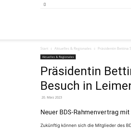
Bund
Start
Aktuelles & Regionales
Präsidentin Bettina
der
Aktuelles & Regionales
Präsidentin Bet
Besuch in Leime
Selbständigen
20. März 2023
Neuer BDS-Rahmenvertrag mit 
Baden-
Zukünftig können sich die Mitglieder des 