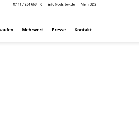
07 11 / 954 668 – 0
info@bds-bw.de
Mein BDS
kaufen
Mehrwert
Presse
Kontakt