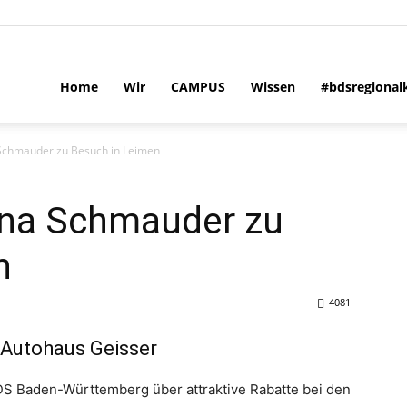
Home
Wir
CAMPUS
Wissen
#bdsregional
 Schmauder zu Besuch in Leimen
tina Schmauder zu
n
4081
Autohaus Geisser
BDS Baden-Württemberg über attraktive Rabatte bei den