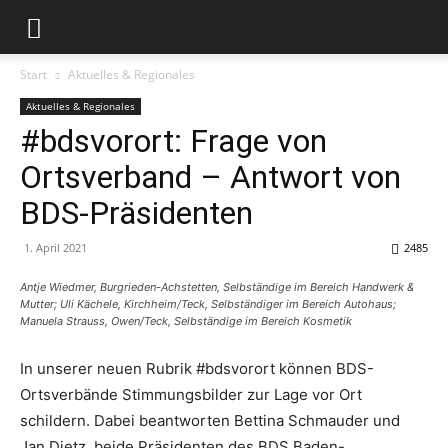
Start
Aktuelles & Regionales
Aktuelles & Regionales
#bdsvorort: Frage von
Ortsverband – Antwort von
BDS-Präsidenten
1. April 2021
2485
Antje Wiedmer, Burgrieden-Achstetten, Selbständige im Bereich Handwerk &
Mutter; Uli Kächele, Kirchheim/Teck, Selbständiger im Bereich Autohaus;
Manuela Strauss, Owen/Teck, Selbständige im Bereich Kosmetik
In unserer neuen Rubrik #bdsvorort können BDS-
Ortsverbände Stimmungsbilder zur Lage vor Ort
schildern. Dabei beantworten Bettina Schmauder und
Jan Dietz, beide Präsidenten des BDS Baden-