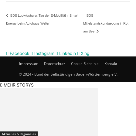
BDS
BDS Ludwigsburg: Tag der E-Mobilität + Smart
Energy beim Autohaus Weller
Mittelstandskundgebung in Rot
am See
Facebook
Instagram
Linkedin
Xing
Impressum
Datenschutz
Cookie Richtlinie
Kontakt
© 2024 - Bund der Selbständigen Baden-Württemberg e.V.
MEHR STORYS
Aktuelles & Regionales