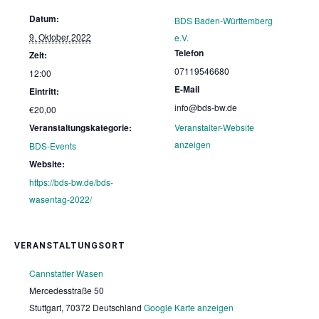
Datum:
BDS Baden-Württemberg
9. Oktober 2022
e.V.
Telefon
Zeit:
07119546680
12:00
E-Mail
Eintritt:
info@bds-bw.de
€20,00
Veranstaltungskategorie:
Veranstalter-Website
anzeigen
BDS-Events
Website:
https://bds-bw.de/bds-
wasentag-2022/
VERANSTALTUNGSORT
Cannstatter Wasen
Mercedesstraße 50
Stuttgart
,
70372
Deutschland
Google Karte anzeigen