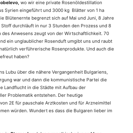
obelevo,
wo wir eine private Rosenöldestillation
s Syrien eingeführt und 3000 kg Blätter von 1 ha
ie Blütenernte begrenzt sich auf Mai und Juni, 8 Jahre
re Stoff durchläuft in nur 3 Stunden den Prozess und 8
m des Anwesens zeugt von der Wirtschaftlichkeit. 70
 und ein unglaublicher Rosenduft umgibt uns und raubt
natürlich verführerische Rosenprodukte. Und auch die
gefreut haben?
uns Lubu über die nähere Vergangenheit Bulgariens,
orgung war und dann die kommunistische Partei die
de Landflucht in die Städte mit Aufbau der
ller Problematik entstehen. Der heutige
von 2E für pauschale Arztkosten und für Arzneimittel
men würden. Wundert es dass die Bulgaren lieber im