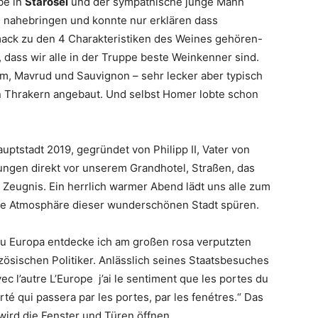
be in
Starosel
und der sympathische junge Mann
in nahebringen und konnte nur erklären dass
ck zu den 4 Charakteristiken des Weines gehören-
dass wir alle in der Truppe beste Weinkenner sind.
um, Mavrud und Sauvignon – sehr lecker aber typisch
n Thrakern angebaut. Und selbst Homer lobte schon
uptstadt 2019, gegründet von Philipp II, Vater von
gen direkt vor unserem Grandhotel, Straßen, das
 Zeugnis. Ein herrlich warmer Abend lädt uns alle zum
 die Atmosphäre dieser wunderschönen Stadt spüren.
u Europa entdecke ich am großen rosa verputzten
ösischen Politiker. Anlässlich seines Staatsbesuches
ec l’autre L’Europe j’ai le sentiment que les portes du
erté qui passera par les portes, par les fenétres.“ Das
 wird die Fenster und Türen öffnen….