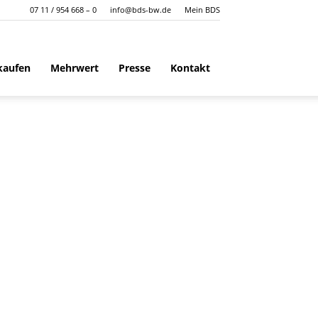
07 11 / 954 668 – 0
info@bds-bw.de
Mein BDS
kaufen
Mehrwert
Presse
Kontakt