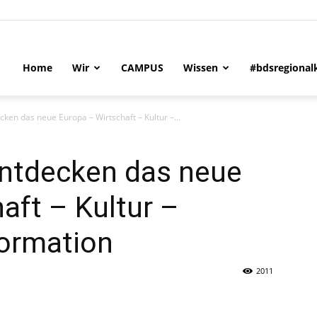
Home
Wir
CAMPUS
Wissen
#bdsregional
cken das neue Europa – Wirtschaft – Kultur –...
entdecken das neue
aft – Kultur –
formation
2011