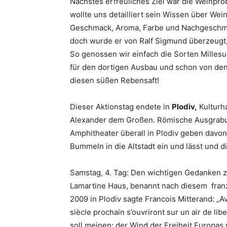
Nächstes erfreuliches Ziel war die Weinpro
wollte uns detailliert sein Wissen über We
Geschmack, Aroma, Farbe und Nachgeschma
doch wurde er von Ralf Sigmund überzeugt, 
So genossen wir einfach die Sorten Milles
für den dortigen Ausbau und schon von de
diesen süßen Rebensaft!
Dieser Aktionstag endete in
Plodiv,
Kulturha
Alexander dem Großen. Römische Ausgrabun
Amphitheater überall in Plodiv geben davon
Bummeln in die Altstadt ein und lässt und
Samstag, 4. Tag: Den wichtigen Gedanken z
Lamartine Haus, benannt nach diesem franz
2009 in Plodiv sagte Francois Mitterand: „Av
siècle prochain s’ouvriront sur un air de lib
soll meinen: der Wind der Freiheit Europas