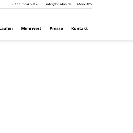
07 11 / 954 668 – 0
info@bds-bw.de
Mein BDS
kaufen
Mehrwert
Presse
Kontakt