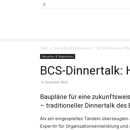
Bund
Start
Aktuelles & Regionales
BCS-Dinnertalk: HR 
der
Aktuelles & Regionales
BCS-Dinnertalk: 
8. Dezember 2023
Selbständigen
Baupläne für eine zukunftswei
–
traditioneller
Din
n
ertalk
des 
Baden-
Als ein eingespieltes Tandem überzeugten a
Expertin für Organisationsentwicklung und a