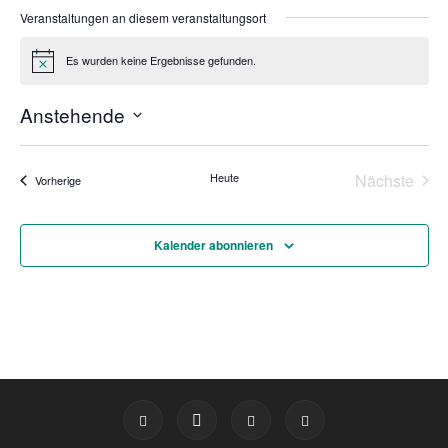
Veranstaltungen an diesem veranstaltungsort
Es wurden keine Ergebnisse gefunden.
Hinweis
Anstehende
Datum
wählen.
Heute
Nächste
Veranstaltungen
Vorherige
Veransta
Kalender abonnieren