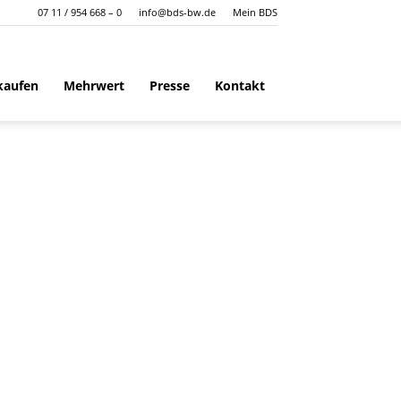
07 11 / 954 668 – 0
info@bds-bw.de
Mein BDS
kaufen
Mehrwert
Presse
Kontakt