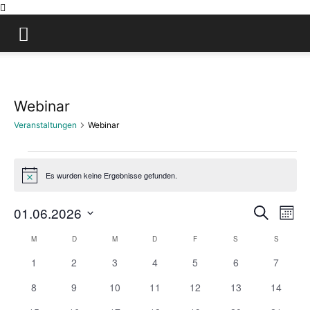
Webinar
Veranstaltungen
Webinar
Veranstaltungen
Es wurden keine Ergebnisse gefunden.
Hinweis
01.06.2026
Ver
Verans
Suche
Monat
Datum
Ans
Suche
M
MONTAG
D
DIENSTAG
M
MITTWOCH
D
DONNERSTAG
F
FREITAG
S
SAMSTAG
S
SONNTA
Kalender
wählen.
Nav
0
0
0
0
0
0
0
1
2
3
4
5
6
7
und
von
Veranstaltungen
Veranstaltungen
Veranstaltungen
Veranstaltungen
Veranstaltungen
Veranstaltungen
Veranst
0
0
0
0
0
0
0
8
9
10
11
12
13
14
Ansich
Veranstaltungen
Veranstaltungen
Veranstaltungen
Veranstaltungen
Veranstaltungen
Veranstaltungen
Veranstaltungen
Veransta