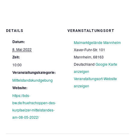
DETAILS
VERANSTALTUNGSORT
Datum:
Maimarktgelände Mannheim
8. Mai 2022
Xaver-Fuhr-Str. 101
Zeit:
Mannheim
,
68163
Deutschland
Google Karte
10:00
anzeigen
Veranstaltungskategorie:
Veranstaltungsort-Website
Mittelstandskundgebung
anzeigen
Website:
https://bds-
bw.de/fruehschoppen-des-
kurpfaelzer-mittelstandes-
am-08-05-2022/