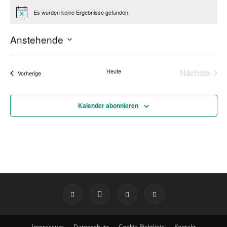
Es wurden keine Ergebnisse gefunden.
Hinweis
Anstehende
Datum
wählen.
Heute
Nächste
Veranstaltungen
Vorherige
Veransta
Kalender abonnieren
Impressum
Datenschutz
Cookie Richtlinie
Kontakt