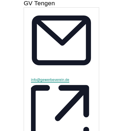
GV Tengen
der
Selbständigen
Email
info@gewerbeverein.de
Baden-
Württemberg