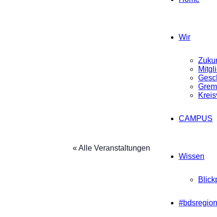
Wir
Zukun
Mitgl
Gesch
Grem
Kreis
CAMPUS
« Alle Veranstaltungen
Wissen
Blick
#bdsregion