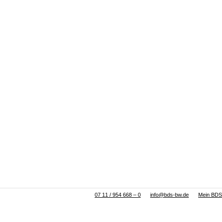
07 11 / 954 668 – 0
info@bds-bw.de
Mein BDS