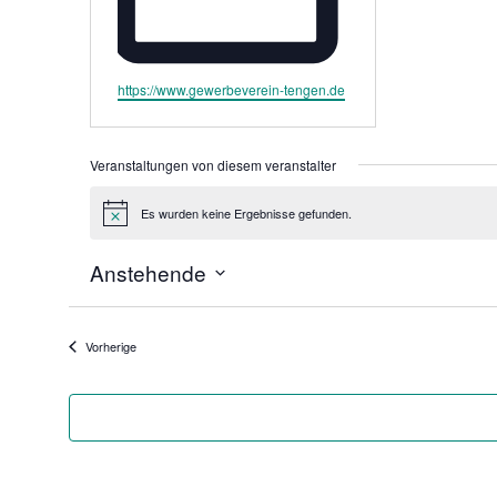
e.V.
Webseite
https://www.gewerbeverein-tengen.de
Veranstaltungen von diesem veranstalter
Es wurden keine Ergebnisse gefunden.
Hinweis
Anstehende
Datum
wählen.
Veranstaltungen
Vorherige