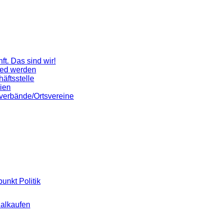
ft. Das sind wir!
ied werden
äftsstelle
ien
verbände/Ortsvereine
punkt Politik
alkaufen