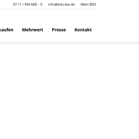
07 11 / 954 668 – 0
info@bds-bw.de
Mein BDS
kaufen
Mehrwert
Presse
Kontakt