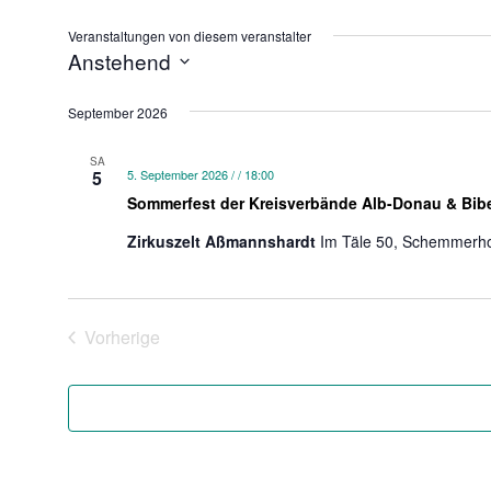
Veranstaltungen von diesem veranstalter
Anstehend
Datum
wählen.
September 2026
SA
5
5. September 2026 / / 18:00
Sommerfest der Kreisverbände Alb-Donau & Bib
Zirkuszelt Aßmannshardt
Im Täle 50, Schemmerho
Vorherige
Veranstaltungen