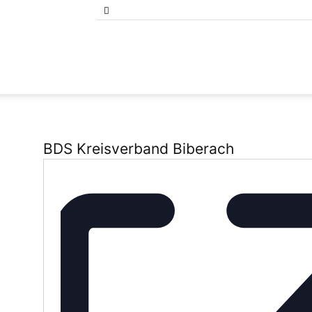
Bund
der
BDS Kreisverband Biberach
Selbständigen
Baden-