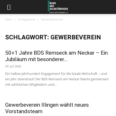
Start
Schlagworte
Gewerbeverein
SCHLAGWORT: GEWERBEVEREIN
50+1 Jahre BDS Remseck am Neckar – Ein
Jubiläum mit besonderer...
29. Juli 2026
Ein halbes Jahrhundert Engagement für die lokale Wirtschaft – und
ein Jahr obendrauf: Der BDS Remseck am Neckar feierte gemeinsam
mit zahlreichen Mitgliedern und...
Gewerbeverein Illingen wählt neues
Vorstandsteam