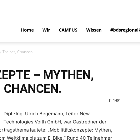
Home
Wir
CAMPUS
Wissen
#bdsregional
, Treiber, Chancen.
EPTE – MYTHEN,
, CHANCEN.
1401
Dipl.-Ing. Ulrich Begemann, Leiter New
Technologies Voith GmbH, war Gastredner der
rtragsthema lautete: „Mobilitätskonzepte: Mythen,
 vom Weltklima bis zum E-Bike.“ Rund 40 Teilnehmer