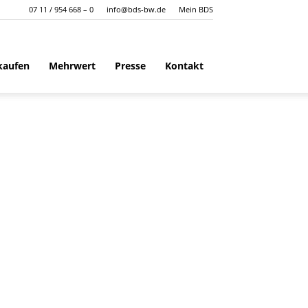
07 11 / 954 668 – 0
info@bds-bw.de
Mein BDS
kaufen
Mehrwert
Presse
Kontakt