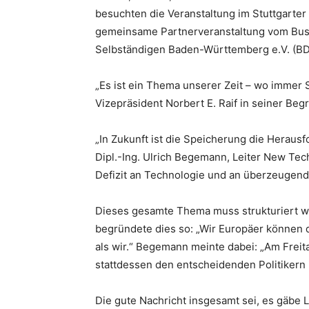
besuchten die Veranstaltung im Stuttgarter
gemeinsame Partnerveranstaltung vom Busi
Württemberg
Selbständigen Baden-Württemberg e.V. (BD
„Es ist ein Thema unserer Zeit – wo immer 
Vizepräsident Norbert E. Raif in seiner Beg
e.V.
„In Zukunft ist die Speicherung die Heraus
Dipl.-Ing. Ulrich Begemann, Leiter New Tec
Defizit an Technologie und an überzeugen
Dieses gesamte Thema muss strukturiert w
begründete dies so: „Wir Europäer können d
als wir.“ Begemann meinte dabei: „Am Freita
stattdessen den entscheidenden Politikern
Die gute Nachricht insgesamt sei, es gäbe