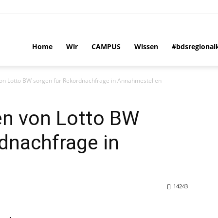
Home
Wir
CAMPUS
Wissen
#bdsregional
 von Lotto BW sorgen für Rekordnachfrage in Annahmestellen
nen von Lotto BW
dnachfrage in
14243