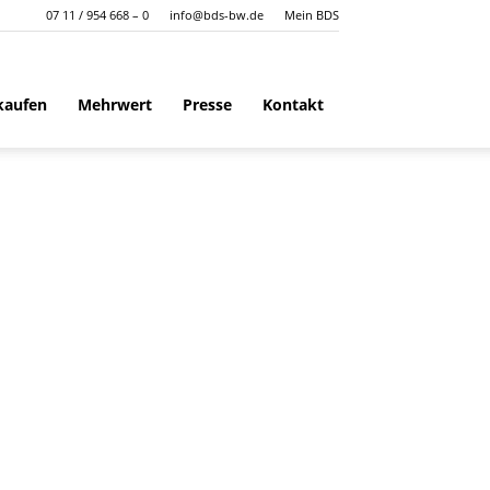
07 11 / 954 668 – 0
info@bds-bw.de
Mein BDS
kaufen
Mehrwert
Presse
Kontakt