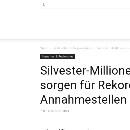
Bund
Start
Aktuelles & Regionales
Silvester-Millionen
der
Aktuelles & Regionales
Silvester-Millio
sorgen für Rekor
Selbständigen
Annahmestellen
18. Dezember 2024
Baden-