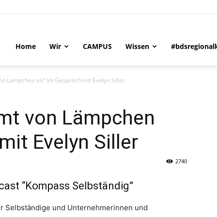
Home
Wir
CAMPUS
Wissen
#bdsregional
on Lämpchen an“ Im Gespräch mit Evelyn Siller
mmt von Lämpchen
mit Evelyn Siller
tändigen
2740
dcast “Kompass Selbständig”
n-
ür Selbständige und Unternehmerinnen und