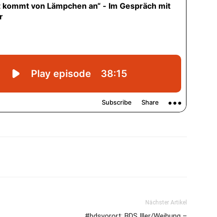
Nächster Artikel
#bdsvorort: BDS Iller/Weihung –