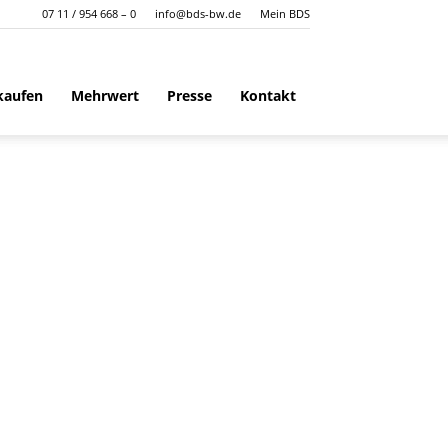
07 11 / 954 668 – 0
info@bds-bw.de
Mein BDS
kaufen
Mehrwert
Presse
Kontakt