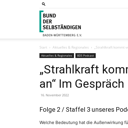
Bund
Start
Aktuelles & Regionales
„Strahlkraft kommt v
der
Aktuelles & Regionales
BDS Podcast
„Strahlkraft ko
an“ Im Gespräch 
Selbs
16. November 2022
Folge 2 / Staffel 3 unseres Po
Bade
Welche Bedeutung hat die Außenwirkung f