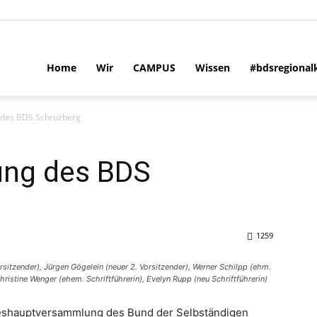
Home
Wir
CAMPUS
Wissen
#bdsregional
des BDS Schrozberg
ng des BDS
1259
 Vorsitzender), Jürgen Gögelein (neuer 2. Vorsitzender), Werner Schilpp (ehm.
istine Wenger (ehem. Schriftführerin), Evelyn Rupp (neu Schriftführerin)
hreshauptversammlung des Bund der Selbständigen