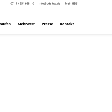
07 11 / 954 668 – 0
info@bds-bw.de
Mein BDS
kaufen
Mehrwert
Presse
Kontakt