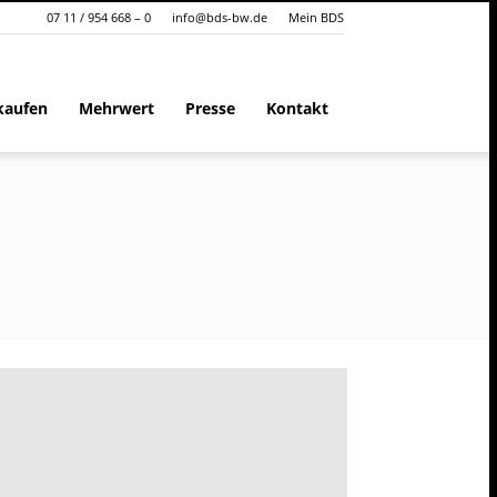
07 11 / 954 668 – 0
info@bds-bw.de
Mein BDS
kaufen
Mehrwert
Presse
Kontakt