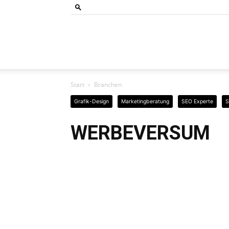
Bund
Start
Branchen
der
Grafik-Design
Marketingberatung
SEO Experte
S
WERBEVERSUM
Selbständigen
Baden-