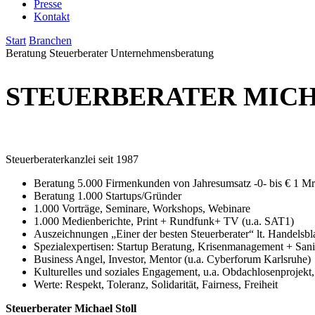
Presse
Kontakt
Start
Branchen
Beratung
Steuerberater
Unternehmensberatung
STEUERBERATER MICH
Steuerberaterkanzlei seit 1987
Beratung 5.000 Firmenkunden von Jahresumsatz -0- bis € 1 Mr
Beratung 1.000 Startups/Gründer
1.000 Vorträge, Seminare, Workshops, Webinare
1.000 Medienberichte, Print + Rundfunk+ TV (u.a. SAT1)
Auszeichnungen „Einer der besten Steuerberater“ lt. Handelsb
Spezialexpertisen: Startup Beratung, Krisenmanagement + San
Business Angel, Investor, Mentor (u.a. Cyberforum Karlsruhe)
Kulturelles und soziales Engagement, u.a. Obdachlosenprojekt
Werte: Respekt, Toleranz, Solidarität, Fairness, Freiheit
Steuerberater Michael Stoll