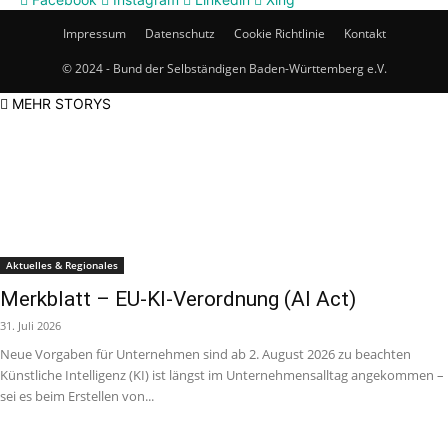
Impressum
Datenschutz
Cookie Richtlinie
Kontakt
© 2024 - Bund der Selbständigen Baden-Württemberg e.V.
MEHR STORYS
Aktuelles & Regionales
Merkblatt – EU-KI-Verordnung (AI Act)
31. Juli 2026
Neue Vorgaben für Unternehmen sind ab 2. August 2026 zu beachten
Künstliche Intelligenz (KI) ist längst im Unternehmensalltag angekommen –
sei es beim Erstellen von...