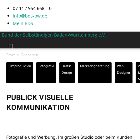
07 11 / 954 668 – 0
info@bds-bw.de
Mein BDS
Bund der Selbständigen Baden-Württemberg e.V.
Start
Branchen
Filmproduktion
Fotografie
Grafik-
Marketingberatung
Web-
W
Design
Designer
&
M
PUBLICK VISUELLE
KOMMUNIKATION
Fotografie und Werbung. Im großen Studio oder beim Kunden