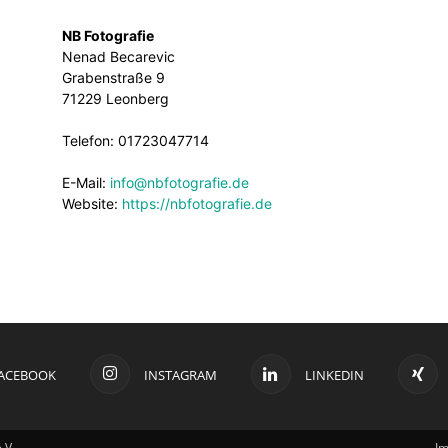
NB Fotografie
temberg
Nenad Becarevic
Grabenstraße 9
71229 Leonberg
Telefon: 01723047714
E-Mail:
info@nbfotografie.de
Website:
https://nbfotografie.de
ACEBOOK
INSTAGRAM
LINKEDIN
.V.
I