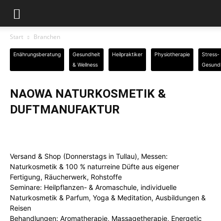
Start
Branchen
Enährungsberatung
Gesundheit
Heilpraktiker
Physiotherapie
Stress-
& Wellness
Gesund
NAOWA NATURKOSMETIK &
DUFTMANUFAKTUR
Versand & Shop (Donnerstags in Tullau), Messen:
Naturkosmetik & 100 % naturreine Düfte aus eigener
Fertigung, Räucherwerk, Rohstoffe
Seminare: Heilpflanzen- & Aromaschule, individuelle
Naturkosmetik & Parfum, Yoga & Meditation, Ausbildungen &
Reisen
Behandlungen: Aromatherapie, Massagetherapie, Energetic