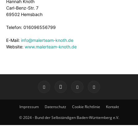
Hannah Knoth
Carl-Benz-Str. 7
69502 Hemsbach
Telefon: 016096556799
E-Mail:
info@malerteam-knoth.de
Website:
www.malerteam-knoth.de
Impressum
Datenschutz
Cookie Richtlinie
Kontakt
© 2024 - Bund der Selbständigen Baden-Württemberg e.V.