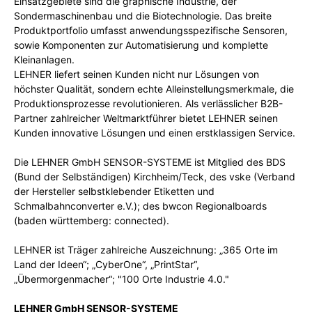
Einsatzgebiete sind die graphische Industrie, der
Sondermaschinenbau und die Biotechnologie. Das breite
Produktportfolio umfasst anwendungsspezifische Sensoren,
sowie Komponenten zur Automatisierung und komplette
Kleinanlagen.
LEHNER liefert seinen Kunden nicht nur Lösungen von
höchster Qualität, sondern echte Alleinstellungsmerkmale, die
Produktionsprozesse revolutionieren. Als verlässlicher B2B-
Partner zahlreicher Weltmarktführer bietet LEHNER seinen
Kunden innovative Lösungen und einen erstklassigen Service.
Die LEHNER GmbH SENSOR-SYSTEME ist Mitglied des BDS
(Bund der Selbständigen) Kirchheim/Teck, des vske (Verband
der Hersteller selbstklebender Etiketten und
Schmalbahnconverter e.V.); des bwcon Regionalboards
(baden württemberg: connected).
LEHNER ist Träger zahlreiche Auszeichnung: „365 Orte im
Land der Ideen“; „CyberOne“, „PrintStar“,
„Übermorgenmacher“; "100 Orte Industrie 4.0."
LEHNER GmbH SENSOR-SYSTEME