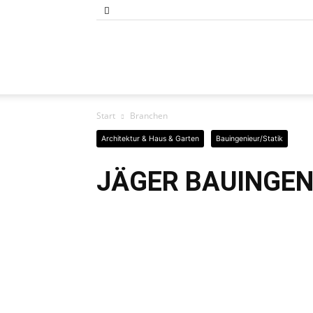
Bund
Start
Branchen
der
Architektur & Haus & Garten
Bauingenieur/Statik
JÄGER BAUINGEN
Selbständigen
Baden-