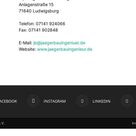
Anlagenstraße 15
71640 Ludwigsburg
Telefon: 07141 924066
Fax: 07141 902848
E-Mail:
jb@jaegerbauingeniuer.de
Website:
www.jaegerbauingenieur.de
ACEBOOK
INSTAGRAM
LINKEDIN
.V.
I