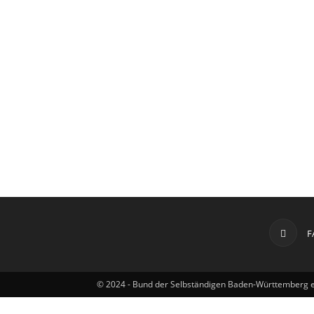
Württemberg
e.V.
F
© 2024 - Bund der Selbständigen Baden-Württemberg e