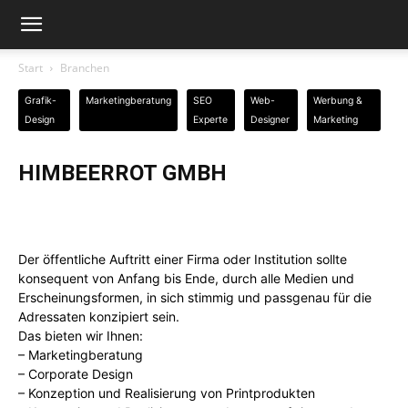
Start
Branchen
Grafik-
Marketingberatung
SEO
Web-
Werbung &
Design
Experte
Designer
Marketing
HIMBEERROT GMBH
Der öffentliche Auftritt einer Firma oder Institution sollte
konsequent von Anfang bis Ende, durch alle Medien und
Erscheinungsformen, in sich stimmig und passgenau für die
Adressaten konzipiert sein.
Das bieten wir Ihnen:
– Marketingberatung
– Corporate Design
– Konzeption und Realisierung von Printprodukten