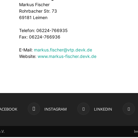
Markus Fischer
Rohrbacher Str. 73
69181 Leimen
Telefon: 06224-766935
Fax: 06224-766936
E-Mail:
markus.fischer@vtp.devk.de
Website:
www.markus-fischer.devk.de
ACEBOOK
INSTAGRAM
LINKEDIN
.V.
I