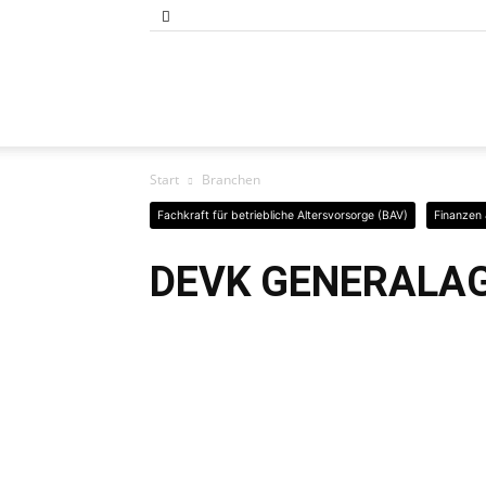
Bund
Start
Branchen
der
Fachkraft für betriebliche Altersvorsorge (BAV)
Finanzen 
DEVK GENERALA
Selbständigen
Baden-