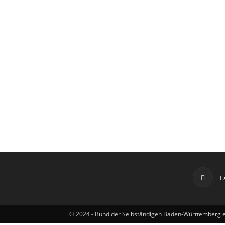
Württemberg
e.V.
F
© 2024 - Bund der Selbständigen Baden-Württemberg e