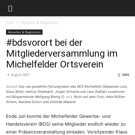
Start
Aktuelles & Regionales
Aktuelles & Regionales
#bdsvorort bei der
Mitgliederversammlung im
Michelfelder Ortsverein
4. August 2021
3484
(v.l.n.r): Das neu gewählte Führungsteam des BDS Michelfeld (Sebastian Lenz,
Klaus Böltz, Helmut Otterbach, Jürgen Schürrle und Uwe Gießler) zusammen
mit Bürgermeister Wolfgang Binnig (2. v.l.). Nicht auf dem Foto: Anke Rößler-
Grimm, Marlene Schorr und Gottlieb Wieland
Ende Juli konnte der Michelfelder Gewerbe- und
Handelsverein (BDS) seine Mitglieder endlich wieder zu
einer Präsenzveranstaltung einladen. Vorsitzender Klaus