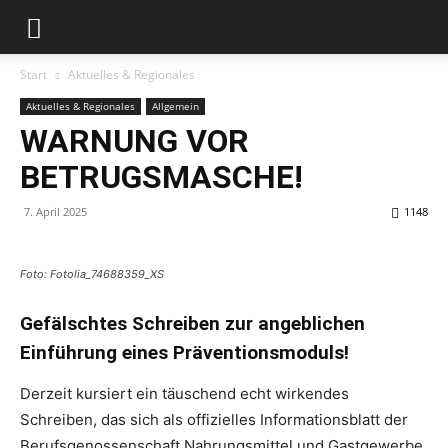
Start
Aktuelles & Regionales
Aktuelles & Regionales
Allgemein
WARNUNG VOR
BETRUGSMASCHE!
7. April 2025
1148
Foto: Fotolia_74688359_XS
Gefälschtes Schreiben zur angeblichen
Einführung eines Präventionsmoduls!
Derzeit kursiert ein täuschend echt wirkendes
Schreiben, das sich als offizielles Informationsblatt der
Berufsgenossenschaft Nahrungsmittel und Gastgewerbe