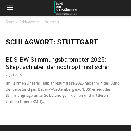
Start
Schlagworte
Stuttgart
SCHLAGWORT: STUTTGART
BDS-BW Stimmungsbarometer 2025:
Skeptisch aber dennoch optimistischer
7. Juli 2025
Im Rahmen unserer Halbjahresumfrage 2025 haben wir, der Bund
der Selbständigen Baden-Württemberg e.V. (BDS) erneut die
Stimmungslage unter Selbständigen, kleinen und mittleren
Unternehmen (KMU)...