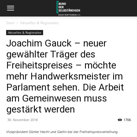
Start
Aktuelles & Regionales
Aktuelles & Regionales
Joachim Gauck – neuer
gewählter Träger des
Freiheitspreises – möchte
mehr Handwerksmeister im
Parlament sehen. Die Arbeit
am Gemeinwesen muss
gestärkt werden
30. November 2018
1706
Vizepräsident Günter Hecht und Gattin bei der Freiheitspreisverleihung