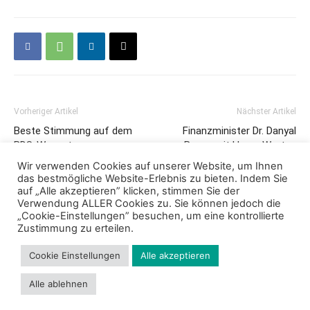
Vorheriger Artikel
Nächster Artikel
Beste Stimmung auf dem
Finanzminister Dr. Danyal
BDS-Wasentag
Bayaz mit klaren Worten
Wir verwenden Cookies auf unserer Website, um Ihnen
das bestmögliche Website-Erlebnis zu bieten. Indem Sie
auf „Alle akzeptieren” klicken, stimmen Sie der
Verwendung ALLER Cookies zu. Sie können jedoch die
„Cookie-Einstellungen” besuchen, um eine kontrollierte
Zustimmung zu erteilen.
Cookie Einstellungen
Alle akzeptieren
Impressum
Datenschutz
Cookie Richtlinie
Kontakt
Alle ablehnen
© 2024 - Bund der Selbständigen Baden-Württemberg e.V.