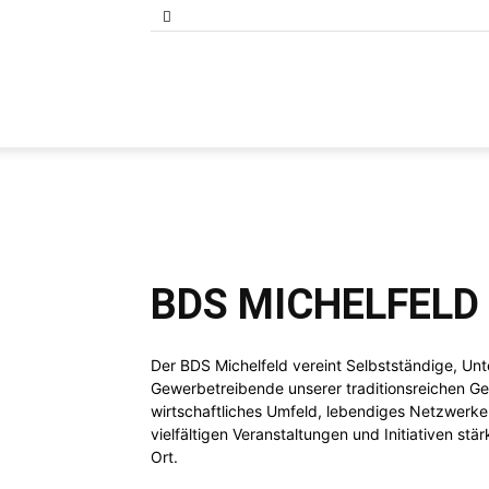
Bund
der
BDS MICHELFELD
Selbständigen
Der BDS Michelfeld vereint Selbstständige, U
Gewerbetreibende unserer traditionsreichen G
wirtschaftliches Umfeld, lebendiges Netzwerken
vielfältigen Veranstaltungen und Initiativen stä
Baden-
Ort.