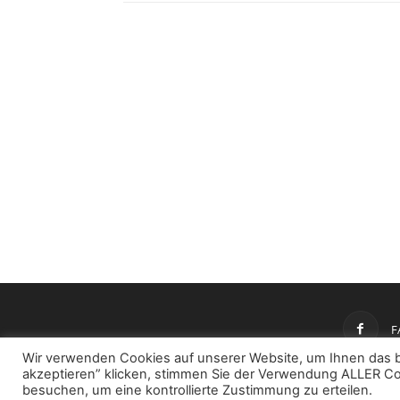
F
Wir verwenden Cookies auf unserer Website, um Ihnen das be
akzeptieren” klicken, stimmen Sie der Verwendung ALLER Co
besuchen, um eine kontrollierte Zustimmung zu erteilen.
© 2024 - Bund der Selbständigen Baden-Württemberg e