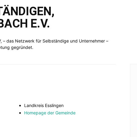
TÄNDIGEN,
temberg
ACH E.V.
V, – das Netzwerk für Selbständige und Unternehmer –
retung gegründet.
Landkreis Esslingen
Homepage der Gemeinde