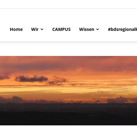
Home
Wir
CAMPUS
Wissen
#bdsregional
tändigen
-