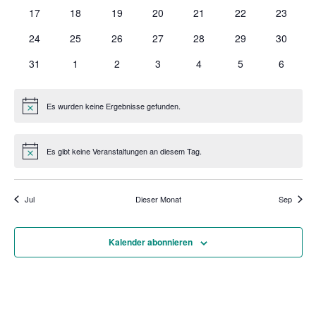
Veranstaltungen
Veranstaltungen
Veranstaltungen
Veranstaltungen
Veranstaltungen
Veranstaltungen
Veransta
0
0
0
0
0
0
0
17
18
19
20
21
22
23
Veranstaltungen
Veranstaltungen
Veranstaltungen
Veranstaltungen
Veranstaltungen
Veranstaltungen
Veransta
0
0
0
0
0
0
0
24
25
26
27
28
29
30
Veranstaltungen
Veranstaltungen
Veranstaltungen
Veranstaltungen
Veranstaltungen
Veranstaltungen
Veransta
0
0
0
0
0
0
0
31
1
2
3
4
5
6
Veranstaltungen
Veranstaltungen
Veranstaltungen
Veranstaltungen
Veranstaltungen
Veranstaltungen
Veranst
Es wurden keine Ergebnisse gefunden.
Hinweis
Es gibt keine Veranstaltungen an diesem Tag.
Hinweis
Jul
Dieser Monat
Sep
Kalender abonnieren